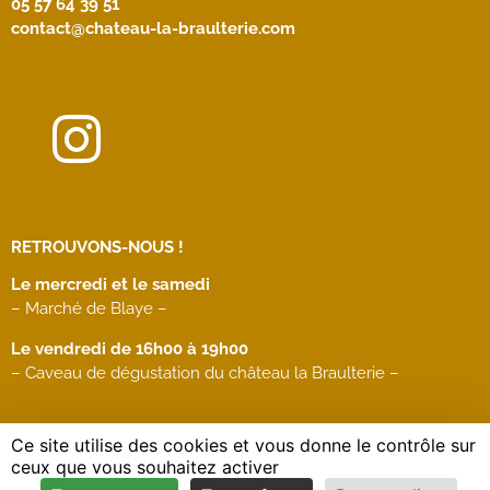
05 57 64 39 51
contact@chateau-la-braulterie.com
RETROUVONS-NOUS !
Le mercredi et le samedi
– Marché de Blaye –
Le vendredi de 16h00 à 19h00
– Caveau de dégustation du château la Braulterie –
Ce site utilise des cookies et vous donne le contrôle sur
Mentions légales
/
Politique de confidentialité
/ copyright
ceux que vous souhaitez activer
2023 / Réalisation :
DiGiTWiST.fr